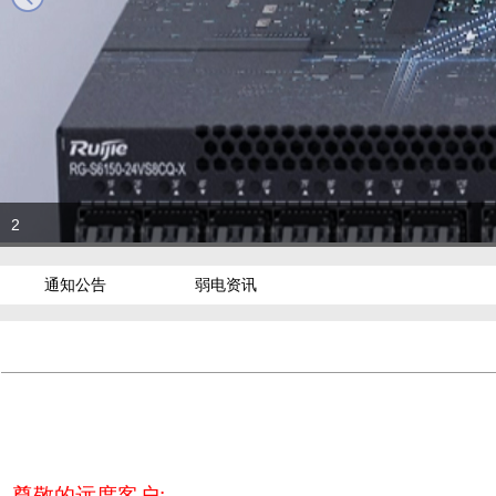
2
通知公告
弱电资讯
尊敬的远度客户
: