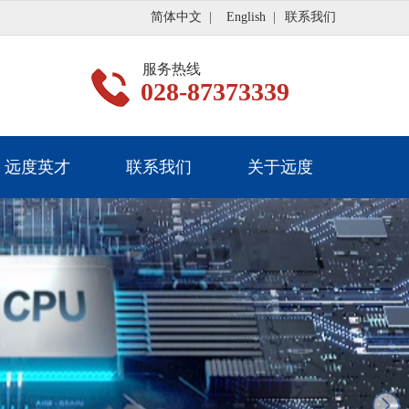
简体中文
|
English
|
联系我们
服务热线
028-87373339
远度英才
联系我们
关于远度
next