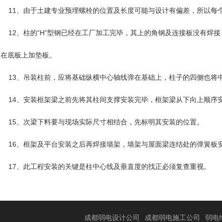
11、由于土建专业预埋螺栓的位置及长度可能与设计有偏差，所以每
12、柱的“H”型钢已经在工厂加工完毕，其上的角钢及连接板没有焊接
在底板上加垫板。
13、吊装柱前，应将基础纵横中心轴线弹在基础上，柱子的四侧也将
14、安装框架梁之前先将其柱间支撑安装完毕，框架梁从下向上顺序
15、次梁下料要与现场实际尺寸相结合，先标明其安装的位置。
16、框架及平台安装之后再焊接墙架，墙架与屋面梁连结处的弹簧板
17、此工程安装的关键是柱中心线及垂直度的找正必须复查重视。
成都弱电设计公司
成都弱电施工公司
弱电