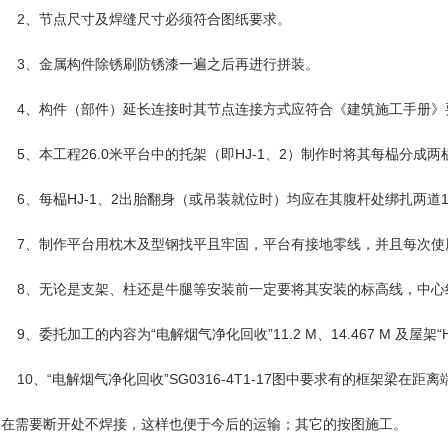
2、节点尺寸及焊缝尺寸必须符合图纸要求。
3、金属构件除锈刷防锈漆一遍之后再进行拼装。
4、构件（部件）延长连接时其节点连接方式应符合《建筑施工手册》
5、本工程26.0米平台中的托架（即HJ-1、2）制作时将其每榀分
6、每榀HJ-1、2出胎翻身（或吊装就位时）均应在其腹杆处绑扎两道1
7、制作平台用枕木及型钢找平且牢固，平台有接地零线，并且每次使
8、无论是支架、柱还是牛腿等安装前一定要将其安装的标高线，中心
9、委托加工的内容为“电解烟气净化回收”11.2 M、14.467 M 及屋架“
10、“电解烟气净化回收”SG0316-4T1-17图中要求有的框架梁
在需要断开处不焊接，这样也便于今后的运输；其它的按图施工。