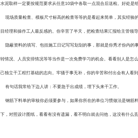
水泥取样一定要按规范要求从任意10袋中各取一点混合后送检。好处是
现场质量检查、模板尺寸标高的检查等等的是看起来简单，其实经验的
目经理和操作工人最反感的。你辛苦了半天，把检查结果汇报给主管领导
隐蔽资料的填写、包括施工日记写写划划的事，那就是你秀才份内的事
转情况、人员安排情况等等当作是一次免费学习的机会。看看别人是怎
己独立干工程打基础的志向。牢骚于事无补，你的辛苦和付出会有人看
有句话我常给下边人讲：不要急于出成绩，埋下头来干工作。
钢筋下料单的审核你必须要参与，如果你所在的单位习惯做法是钢筋料
下，对照设计图纸，看看有没有遗漏，看不明白就去问他，这没有什么