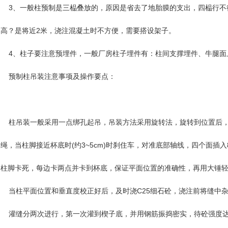
3、一般柱预制是三榀叠放的，原因是省去了地胎膜的支出，四榀行不行
高？是将近2米，浇注混凝土时不方便，需要搭设架子。
4、柱子要注意预埋件，一般厂房柱子埋件有：柱间支撑埋件、牛腿面
预制柱吊装注意事项及操作要点：
柱吊装一般采用一点绑孔起吊，吊装方法采用旋转法，旋转到位置后，垂
绳，当柱脚接近杯底时(约3~5cm)时刹住车，对准底部轴线，四个面
柱脚卡死，每边卡两点并卡到杯底，保证平面位置的准确性，再用大锤
当柱平面位置和垂直度校正好后，及时浇C25细石砼，浇注前将缝中
灌缝分两次进行，第一次灌到楔子底，并用钢筋振捣密实，待砼强度达