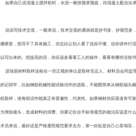
如果自己设混凝土搅拌机时，水泥一般按预算预提，待混凝土配合比单出
说说写技术交底，一般来说，技术交底的通病就是抄书多、抄规范多，
搬硬套，指导不了具体施工，但总比让别人看了说你不懂、说你讲外行
以写出来的。想提高的话，你应该多看看工人的操作，看看有哪些没按
进场原材料取样送检在一些正规的单位是取样见证人、材料员会同监理
的记得牢，比如钢筋机械性能试验试件的选取，不能图简单从钢筋端头截
机取样，使每组试件能真正有普遍性，代表性。如果钢材供应渠道有可靠
为增加接头，造成材料的浪费。但要记住合乎标准规范的做法应该是什
术员来说，最好还是严格遵照规范要求去办，第一好处是自己心里塌实