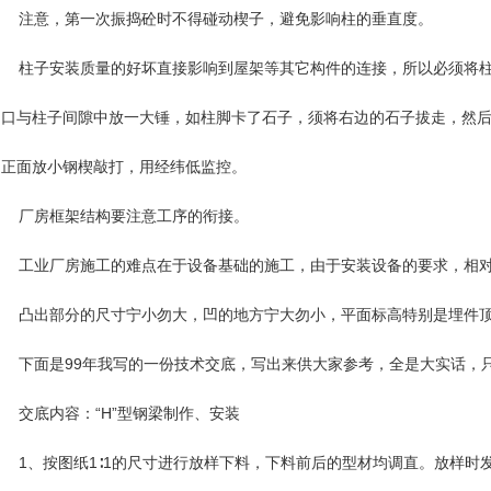
注意，第一次振捣砼时不得碰动楔子，避免影响柱的垂直度。
柱子安装质量的好坏直接影响到屋架等其它构件的连接，所以必须将柱
口与柱子间隙中放一大锤，如柱脚卡了石子，须将右边的石子拔走，然
正面放小钢楔敲打，用经纬低监控。
厂房框架结构要注意工序的衔接。
工业厂房施工的难点在于设备基础的施工，由于安装设备的要求，相对
凸出部分的尺寸宁小勿大，凹的地方宁大勿小，平面标高特别是埋件
下面是99年我写的一份技术交底，写出来供大家参考，全是大实话，
交底内容：“H”型钢梁制作、安装
1、按图纸1∶1的尺寸进行放样下料，下料前后的型材均调直。放样时