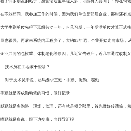
看了许多朋友的帖子，感觉论坛里年轻人多，可能有人要问了：你在倚
在不敢苟同。我参加工作的时候，因为我们单位是部属企业，那时还有
大学生到单位先得下班组劳动一年，叫见习期，一年期满单位才算正式
量也很强。再后来系统内工程少了，大约93年吧，企业开始走向市场，从
企业共同的包袱重、体制老化等原因，几近宣告破产，近几年通过改制
技术员在工地该干些啥？
对于技术员来说，起码要求三勤：手勤、腿勤、嘴勤
手勤就是养成勤动笔的习惯，做好记录
腿勤就是多跑路，现场，监理，还有就是领导那里，首先做好传话筒，
嘴勤就是多说，跟下边交底，向领导汇报