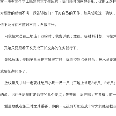
前一段有两个学工民建的大学生应聘（我们那时国家包分配，你别无选
对薪酬的稍稍不满，我告诉他们：干好自己的工作，如果想吃这一碗饭
但不允许你不懂时不问，自做主张。
问我技术员在工地该干些啥时，我告诉他：放线、提材料计划、写技术
一开始只要跟着工长完成工长交办的任务就行了。
先说放线，专职测量员把主轴线定好、标高控制点做好后，技术员要掌
就要复杂的多了。
放线量尺寸时一定要杜绝用小尺一尺一尺（工地上常用3米尺、5米尺
的多。记住学测量时老师讲的几个要点：先整体、后碎部；常复核，前
测量放线在施工时尤其重要，你的一点疏忽可能造成非常大的经济损失