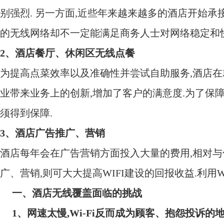
别强烈
.
另一方面
,
近些年来越来越多的酒店开始承
的无线网络却不一定能满足商务人士对网络稳定和
2
、酒店餐厅、休闲区无线点餐
为提高点菜效率以及准确性并尝试自助服务
,
酒店在
业带来业务上的创新
,
增加了客户的满意度
.
为了保
须得到保障
.
3
、酒店广告推广、营销
酒店每年会在广告营销方面投入大量的费用
,
相对与
广、营销
,
则可大大提高
WIFI
建设的回报收益
.
利用
W
一、酒店无线覆盖面临的挑战
1
、网速太慢
,Wi-Fi
反而成为顾客、抱怨投诉的