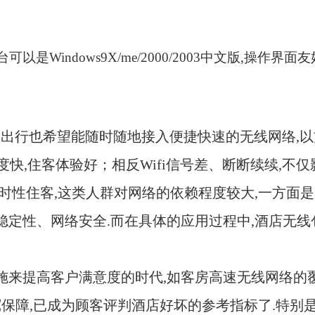
台可以是
Windows9X/me/2000/2003
中文版
,
操作界面友
们出行也希望能随时随地接入便捷快速的无线网络
,
以
度快
,
住客体验好；相反
Wifi
信号差、断断续续
,
不仅
时性住客
,
这类人群对网络的依赖程度较大
,
一方面是
稳定性、网络安全
.
而在具体的应用过程中
,
酒店无线
施来提高客户满意度的时代
,
如客房高速无线网络的
宽保障
,
已成为顾客评判酒店好坏的参考指标了
.
特别